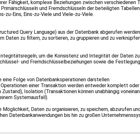
 ihrer Fähigkeit, komplexe Beziehungen zwischen verschiedenen T
rimärschlüsseln und Fremdschlüsseln der beteiligten Tabellen 
s-zu-Eins, Eins-zu-Viele und Viele-zu-Viele.
tructured Query Language) aus der Datenbank abgerufen werden
Daten zu filtern, zu sortieren, zu gruppieren und zu verknüpfen
Integritätsregeln, um die Konsistenz und Integrität der Daten zu
rschlüssel- und Fremdschlüsselbeziehungen sowie die Festlegun
e eine Folge von Datenbankoperationen darstellen.
le Operationen einer Transaktion werden entweder komplett oder 
n Zustand), Isolation (Transaktionen können unabhängig voneina
 einem Systemausfall).
e Möglichkeit, Daten zu organisieren, zu speichern, abzurufen und
chen Datenbankanwendungen bis hin zu großen Unternehmenssy